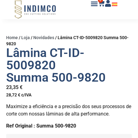
0
Home
/
Loja
/
Novidades
/
Lâmina CT-ID-5009820 Summa 500-
9820
Lâmina CT-ID-
5009820
Summa 500-9820
23,35
€
28,72
€
c/IVA
Maximize a eficiência e a precisão dos seus processos de
corte com nossas lâminas de alta performance.
Ref Original : Summa 500-9820