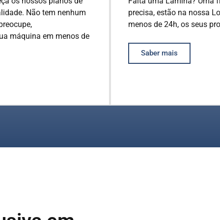
eça os nossos planos de
Falta uma Lâmina? Uma fr
alidade. Não tem nenhum
precisa, estão na nossa L
preocupe,
menos de 24h, os seus pr
 sua máquina em menos de
Saber mais