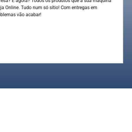
esa? E agora? Todos os produtos que a sua máquina
oja Online. Tudo num só sítio! Com entregas em
oblemas vão acabar!