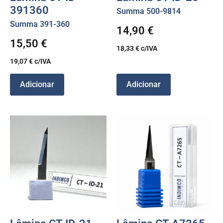
391360
Summa 500-9814
Summa 391-360
14,90
€
15,50
€
18,33
€
c/IVA
19,07
€
c/IVA
Adicionar
Adicionar