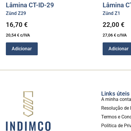
Lâmina CT-ID-29
Lâmina C
Zünd Z29
Zünd Z1
16,70
€
22,00
€
20,54
€
c/IVA
27,06
€
c/IVA
Adicionar
Adicionar
Links úteis
A minha cont
Resolução de 
Termos e Con
Política de Pr