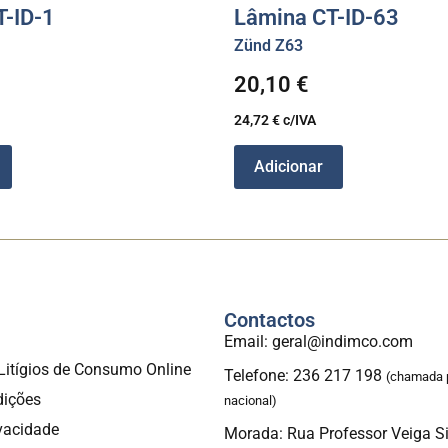
T-ID-1
Lâmina CT-ID-63
Zünd Z63
20,10
€
24,72
€
c/IVA
Adicionar
Contactos
a
Email: geral@indimco.com
Litígios de Consumo Online
Telefone: 236 217 198
(chamada p
dições
nacional)
ivacidade
Morada: Rua Professor Veiga S