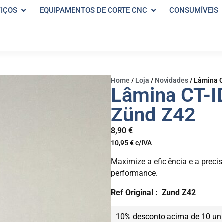
VIÇOS
EQUIPAMENTOS DE CORTE CNC
CONSUMÍVEIS
Home
/
Loja
/
Novidades
/
Lâmina C
Lâmina CT-I
Zünd Z42
8,90
€
10,95
€
c/IVA
Maximize a eficiência e a prec
performance.
Ref Original :
Zund Z42
10% desconto acima de 10 un