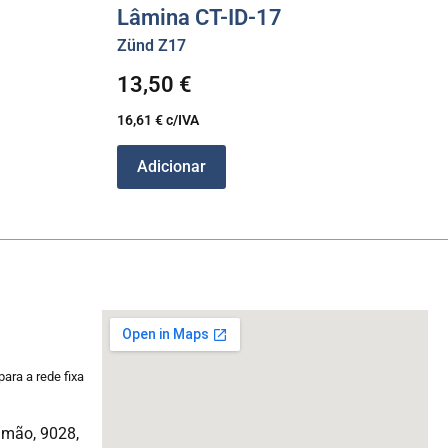
Lâmina CT-ID-17
Zünd Z17
13,50
€
16,61
€
c/IVA
Adicionar
ara a rede fixa
imão, 9028,