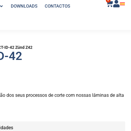
0
DOWNLOADS
CONTACTOS
T-ID-42 Zünd Z42
D-42
isão dos seus processos de corte com nossas lâminas de alta
idades