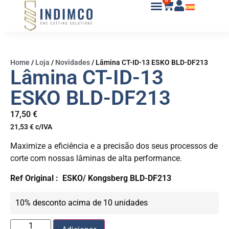
0
Home
/
Loja
/
Novidades
/
Lâmina CT-ID-13 ESKO BLD-DF213
Lâmina CT-ID-13
ESKO BLD-DF213
17,50
€
21,53
€
c/IVA
Maximize a eficiência e a precisão dos seus processos de
corte com nossas lâminas de alta performance.
Ref Original :
ESKO/ Kongsberg BLD-DF213
10% desconto acima de 10 unidades