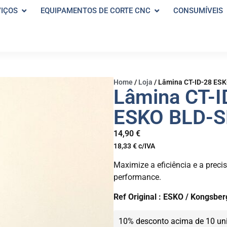
VIÇOS
EQUIPAMENTOS DE CORTE CNC
CONSUMÍVEIS
Home
/
Loja
/
Lâmina CT-ID-28 ES
Lâmina CT-I
ESKO BLD-S
14,90
€
18,33
€
c/IVA
Maximize a eficiência e a prec
performance.
Ref Original :
ESKO / Kongsber
10% desconto acima de 10 un