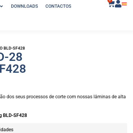
0
DOWNLOADS
CONTACTOS
KO BLD-SF428
D-28
F428
isão dos seus processos de corte com nossas lâminas de alta
g BLD-SF428
idades