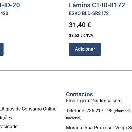
T-ID-20
Lâmina CT-ID-8172
F420
ESKO BLD-SR8172
31,40
€
38,62
€
c/IVA
Adicionar
Contactos
a
Email: geral@indimco.com
Litígios de Consumo Online
Telefone: 236 217 198
(chamada p
dições
nacional)
ivacidade
Morada: Rua Professor Veiga S