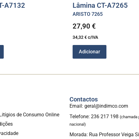
T-A7132
Lâmina CT-A7265
ARISTO 7265
27,90
€
34,32
€
c/IVA
Adicionar
Contactos
a
Email: geral@indimco.com
Litígios de Consumo Online
Telefone: 236 217 198
(chamada p
dições
nacional)
ivacidade
Morada: Rua Professor Veiga S