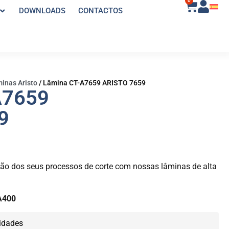
0
DOWNLOADS
CONTACTOS
inas Aristo
/
Lâmina CT-A7659 ARISTO 7659
A7659
9
isão dos seus processos de corte com nossas lâminas de alta
A400
idades