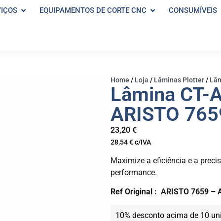
VIÇOS
EQUIPAMENTOS DE CORTE CNC
CONSUMÍVEIS
Home
/
Loja
/
Lâminas Plotter
/
Lâm
Lâmina CT-
ARISTO 765
23,20
€
28,54
€
c/IVA
Maximize a eficiência e a prec
performance.
Ref Original :
ARISTO 7659 – 
10% desconto acima de 10 un