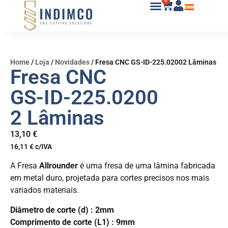
0
Home
/
Loja
/
Novidades
/
Fresa CNC GS-ID-225.02002 Lâminas
Fresa CNC
GS-ID-225.0200
2 Lâminas
13,10
€
16,11
€
c/IVA
A Fresa
Allrounder
é uma fresa de uma lâmina fabricada
em metal duro, projetada para cortes precisos nos mais
variados materiais.
Diâmetro de corte (d) : 2mm
Comprimento de corte (L1) : 9mm