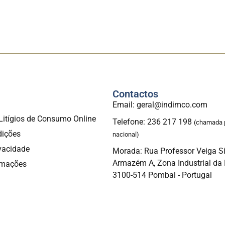
Contactos
a
Email: geral@indimco.com
Litígios de Consumo Online
Telefone: 236 217 198
(chamada p
dições
nacional)
ivacidade
Morada: Rua Professor Veiga S
Armazém A, Zona Industrial d
amações
3100-514 Pombal - Portugal