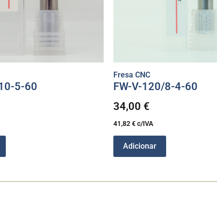
Fresa CNC
10-5-60
FW-V-120/8-4-60
34,00
€
41,82
€
c/IVA
Adicionar