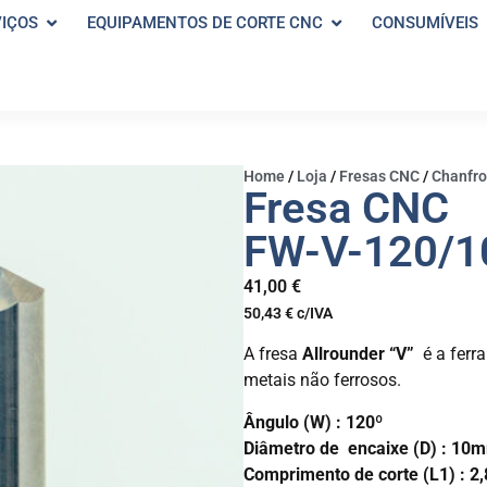
VIÇOS
EQUIPAMENTOS DE CORTE CNC
CONSUMÍVEIS
Home
/
Loja
/
Fresas CNC
/
Chanfro
Fresa CNC
FW-V-120/1
41,00
€
50,43
€
c/IVA
A fresa
Allrounder “V”
é a ferra
metais não ferrosos.
Ângulo (W) : 120º
Diâmetro de encaixe (D) : 10
Comprimento de corte (L1) : 