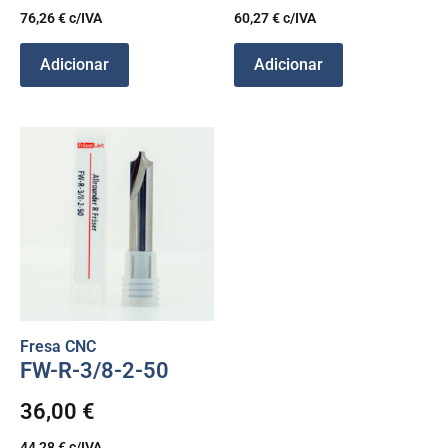
76,26
€
c/IVA
60,27
€
c/IVA
Adicionar
Adicionar
Fresa CNC
FW-R-3/8-2-50
36,00
€
44,28
€
c/IVA