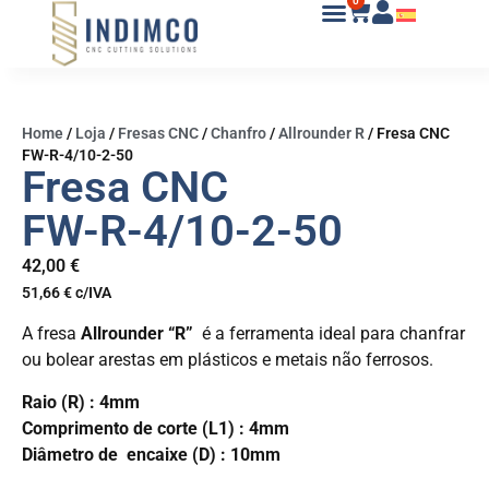
0
Home
/
Loja
/
Fresas CNC
/
Chanfro
/
Allrounder R
/
Fresa CNC
FW-R-4/10-2-50
Fresa CNC
FW-R-4/10-2-50
42,00
€
51,66
€
c/IVA
A fresa
Allrounder “R”
é a ferramenta ideal para chanfrar
ou bolear arestas em plásticos e metais não ferrosos.
Raio (R) : 4mm
Comprimento de corte (L1) : 4mm
Diâmetro de encaixe (D) : 10mm