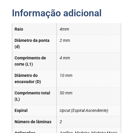
Informação adicional
Raio
4mm
Diâmetro da ponta
2 mm
(d)
Comprimento de
4 mm
corte (L1)
Diâmetro do
10 mm
encavador (D)
Comprimento total
50 mm
(L)
Espiral
Upcut (Espiral Ascendente)
Número de lâminas
2