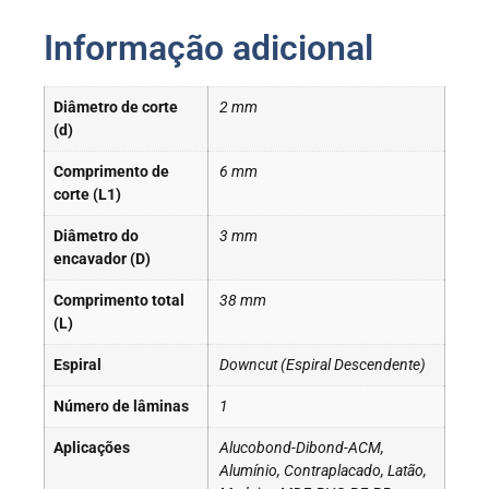
Informação adicional
Diâmetro de corte
2 mm
(d)
Comprimento de
6 mm
corte (L1)
Diâmetro do
3 mm
encavador (D)
Comprimento total
38 mm
(L)
Espiral
Downcut (Espiral Descendente)
Número de lâminas
1
Aplicações
Alucobond-Dibond-ACM,
Alumínio, Contraplacado, Latão,