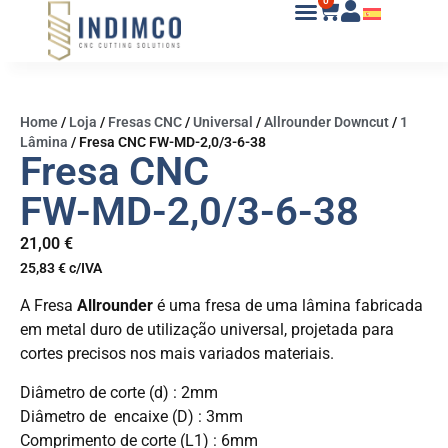
0
Home
/
Loja
/
Fresas CNC
/
Universal
/
Allrounder Downcut
/
1
Lâmina
/
Fresa CNC FW-MD-2,0/3-6-38
Fresa CNC
FW-MD-2,0/3-6-38
21,00
€
25,83
€
c/IVA
A Fresa
Allrounder
é uma fresa de uma lâmina fabricada
em metal duro de utilização universal, projetada para
cortes precisos nos mais variados materiais.
Diâmetro de corte (d) : 2mm
Diâmetro de encaixe (D) : 3mm
Comprimento de corte (L1) : 6mm