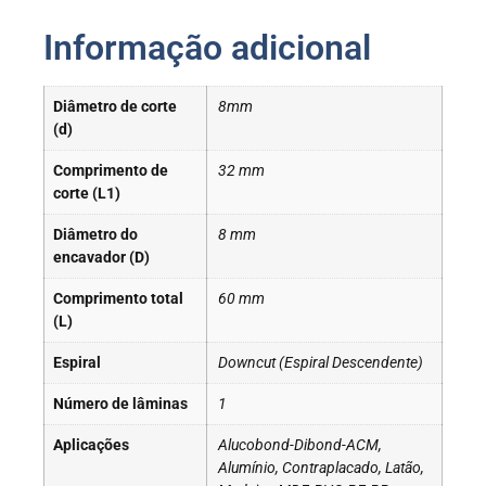
Informação adicional
Diâmetro de corte
8mm
(d)
Comprimento de
32 mm
corte (L1)
Diâmetro do
8 mm
encavador (D)
Comprimento total
60 mm
(L)
Espiral
Downcut (Espiral Descendente)
Número de lâminas
1
Aplicações
Alucobond-Dibond-ACM,
Alumínio, Contraplacado, Latão,