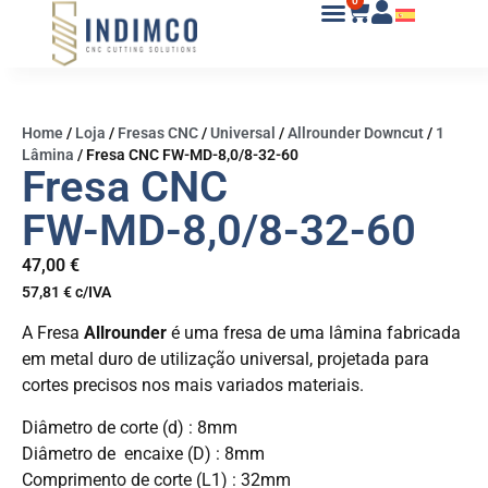
0
Home
/
Loja
/
Fresas CNC
/
Universal
/
Allrounder Downcut
/
1
Lâmina
/
Fresa CNC FW-MD-8,0/8-32-60
Fresa CNC
FW-MD-8,0/8-32-60
47,00
€
57,81
€
c/IVA
A Fresa
Allrounder
é uma fresa de uma lâmina fabricada
em metal duro de utilização universal, projetada para
cortes precisos nos mais variados materiais.
Diâmetro de corte (d) : 8mm
Diâmetro de encaixe (D) : 8mm
Comprimento de corte (L1) : 32mm