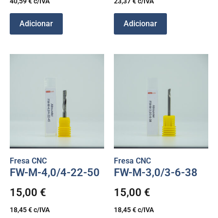
40,59
€
c/IVA
23,37
€
c/IVA
Adicionar
Adicionar
Fresa CNC
Fresa CNC
FW-M-4,0/4-22-50
FW-M-3,0/3-6-38
15,00
€
15,00
€
18,45
€
c/IVA
18,45
€
c/IVA