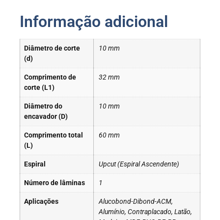
Informação adicional
Diâmetro de corte
10 mm
(d)
Comprimento de
32 mm
corte (L1)
Diâmetro do
10 mm
encavador (D)
Comprimento total
60 mm
(L)
Espiral
Upcut (Espiral Ascendente)
Número de lâminas
1
Aplicações
Alucobond-Dibond-ACM,
Alumínio, Contraplacado, Latão,