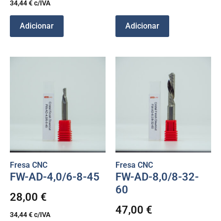
34,44
€
c/IVA
Adicionar
Adicionar
Fresa CNC
Fresa CNC
FW-AD-4,0/6-8-45
FW-AD-8,0/8-32-
60
28,00
€
47,00
€
34,44
€
c/IVA