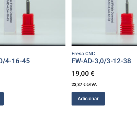
Fresa CNC
0/4-16-45
FW-AD-3,0/3-12-38
19,00
€
23,37
€
c/IVA
Adicionar