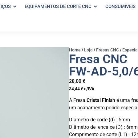
VIÇOS
EQUIPAMENTOS DE CORTE CNC
CONSUMÍVEIS
Home
/
Loja
/
Fresas CNC
/
Especial
Fresa CNC
FW-AD-5,0/
28,00
€
34,44
€
c/IVA
A Fresa
Cristal Finish
é uma fre
um acabamento polido especial
Diâmetro de corte (d) : 5mm
Diâmetro de encaixe (D) : 6mm
Comprimento de corte (L1) : 1