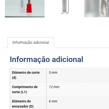
Informação adicional
Informação adicional
Diâmetro de corte
5 mm
(d)
Comprimento de
12 mm
corte (L1)
Diâmetro do
6 mm
encavador (D)