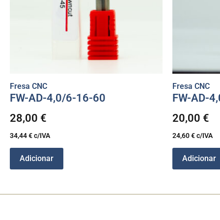
Fresa CNC
Fresa CNC
FW-AD-4,0/6-16-60
FW-AD-4,
28,00
€
20,00
€
34,44
€
c/IVA
24,60
€
c/IVA
Adicionar
Adicionar