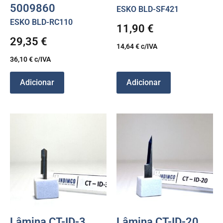
5009860
ESKO BLD-SF421
ESKO BLD-RC110
11,90
€
29,35
€
14,64
€
c/IVA
36,10
€
c/IVA
Adicionar
Adicionar
Lâmina CT-ID-3
Lâmina CT-ID-20