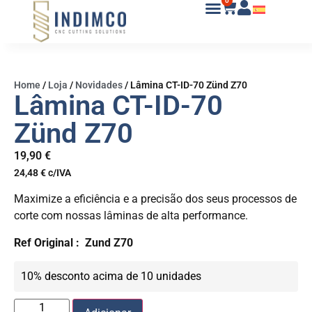
0
Home
/
Loja
/
Novidades
/
Lâmina CT-ID-70 Zünd Z70
Lâmina CT-ID-70
Zünd Z70
19,90
€
24,48
€
c/IVA
Maximize a eficiência e a precisão dos seus processos de
corte com nossas lâminas de alta performance.
Ref Original :
Zund Z70
10% desconto acima de 10 unidades