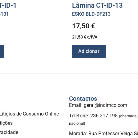
T-ID-1
Lâmina CT-ID-13
C101
ESKO BLD-DF213
17,50
€
21,53
€
c/IVA
Adicionar
Contactos
a
Email: geral@indimco.com
Litígios de Consumo Online
Telefone: 236 217 198
(chamada p
dições
nacional)
ivacidade
Morada: Rua Professor Veiga S