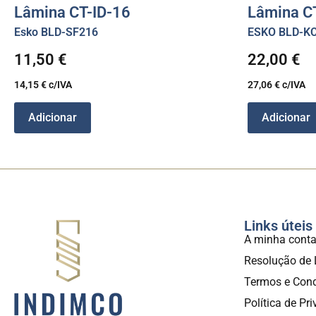
Lâmina CT-ID-16
Lâmina C
Esko BLD-SF216
ESKO BLD-K
11,50
€
22,00
€
14,15
€
c/IVA
27,06
€
c/IVA
Adicionar
Adicionar
Links úteis
A minha cont
Resolução de 
Termos e Con
Política de Pr