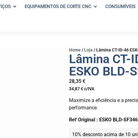
VIÇOS
EQUIPAMENTOS DE CORTE CNC
CONSUMÍVEIS
Home
/
Loja
/
Lâmina CT-ID-46 ES
Lâmina CT-I
ESKO BLD-S
28,35
€
34,87
€
c/IVA
Maximize a eficiência e a prec
performance.
Ref Original : ESKO BLD-SF346
10% desconto acima de 10 un