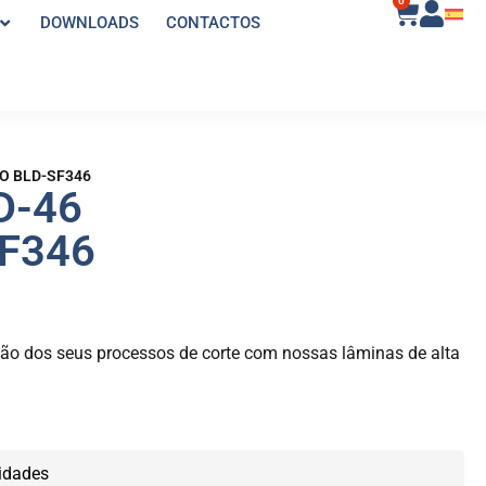
0
DOWNLOADS
CONTACTOS
KO BLD-SF346
D-46
F346
isão dos seus processos de corte com nossas lâminas de alta
idades