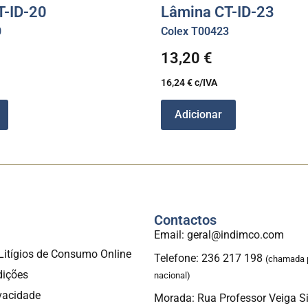
T-ID-20
Lâmina CT-ID-23
0
Colex T00423
13,20
€
16,24
€
c/IVA
Adicionar
Contactos
a
Email: geral@indimco.com
Litígios de Consumo Online
Telefone: 236 217 198
(chamada p
dições
nacional)
ivacidade
Morada: Rua Professor Veiga S