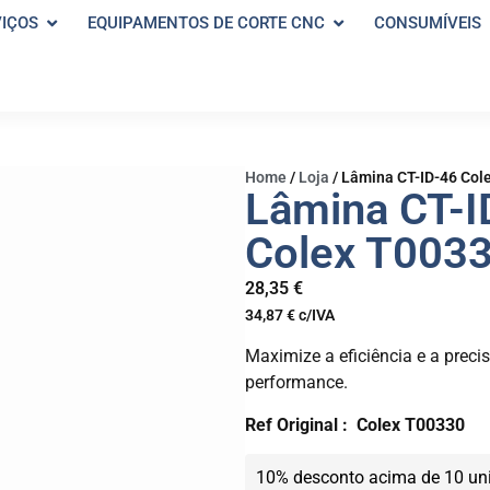
VIÇOS
EQUIPAMENTOS DE CORTE CNC
CONSUMÍVEIS
Home
/
Loja
/
Lâmina CT-ID-46 Col
Lâmina CT-I
Colex T003
28,35
€
34,87
€
c/IVA
Maximize a eficiência e a prec
performance.
Ref Original : Colex T00330
10% desconto acima de 10 un