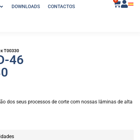
0
DOWNLOADS
CONTACTOS
ex T00330
D-46
30
isão dos seus processos de corte com nossas lâminas de alta
idades