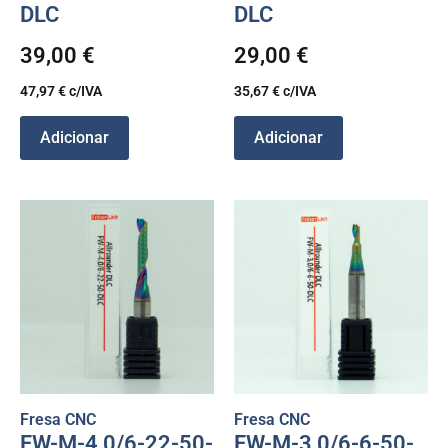
DLC
DLC
39,00
€
29,00
€
47,97
€
c/IVA
35,67
€
c/IVA
Adicionar
Adicionar
Fresa CNC
Fresa CNC
FW-M-4,0/6-22-50-
FW-M-3,0/6-6-50-