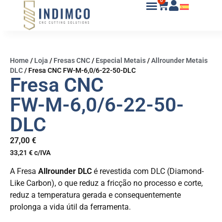
0
Home
/
Loja
/
Fresas CNC
/
Especial Metais
/
Allrounder Metais
DLC
/
Fresa CNC FW-M-6,0/6-22-50-DLC
Fresa CNC
FW-M-6,0/6-22-50-
DLC
27,00
€
33,21
€
c/IVA
A Fresa
Allrounder DLC
é revestida com DLC (Diamond-
Like Carbon), o que reduz a fricção no processo e corte,
reduz a temperatura gerada e consequentemente
prolonga a vida útil da ferramenta.