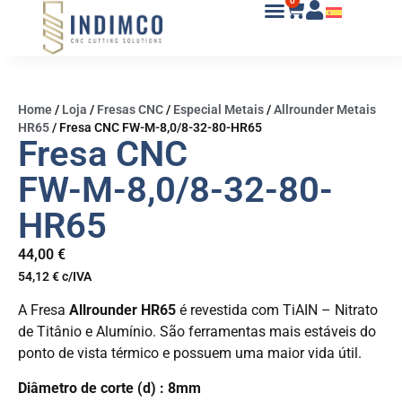
0
Home
/
Loja
/
Fresas CNC
/
Especial Metais
/
Allrounder Metais
HR65
/
Fresa CNC FW-M-8,0/8-32-80-HR65
Fresa CNC
FW-M-8,0/8-32-80-
HR65
44,00
€
54,12
€
c/IVA
A Fresa
Allrounder HR65
é revestida com TiAIN – Nitrato
de Titânio e Alumínio. São ferramentas mais estáveis do
ponto de vista térmico e possuem uma maior vida útil.
Diâmetro de corte (d) : 8mm