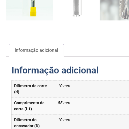
Informação adicional
Informação adicional
Diâmetro de corte
10 mm
(d)
Comprimento de
55 mm
corte (L1)
Diâmetro do
10 mm
encavador (D)