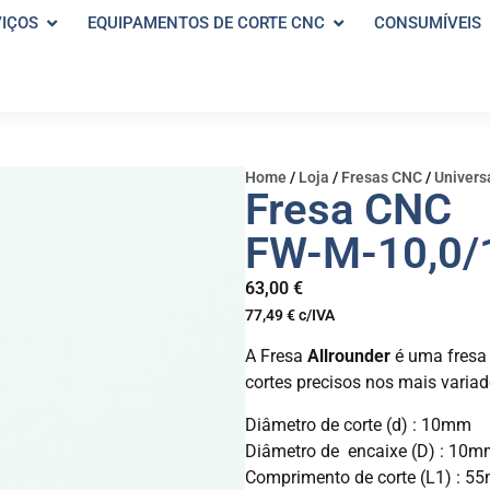
VIÇOS
EQUIPAMENTOS DE CORTE CNC
CONSUMÍVEIS
Home
/
Loja
/
Fresas CNC
/
Univers
Fresa CNC
FW-M-10,0/
63,00
€
77,49
€
c/IVA
A Fresa
Allrounder
é uma fresa 
cortes precisos nos mais variad
Diâmetro de corte (d) : 10mm
Diâmetro de encaixe (D) : 10
Comprimento de corte (L1) : 5