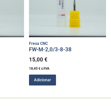
Fresa CNC
FW-M-2,0/3-8-38
15,00
€
18,45
€
c/IVA
Adicionar