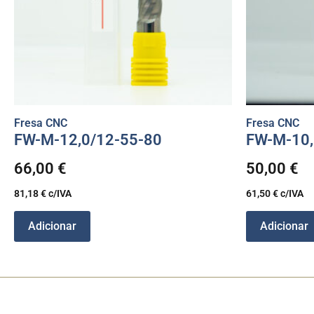
Fresa CNC
Fresa CNC
FW-M-12,0/12-55-80
FW-M-10,
66,00
€
50,00
€
81,18
€
c/IVA
61,50
€
c/IVA
Adicionar
Adicionar