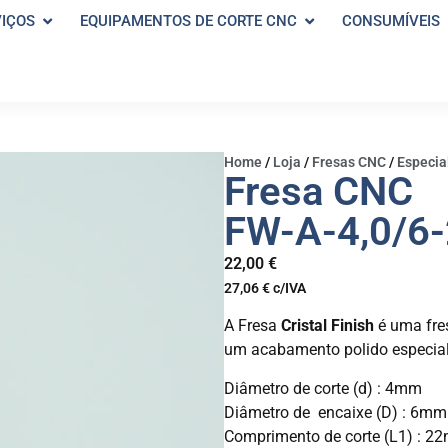
VIÇOS
EQUIPAMENTOS DE CORTE CNC
CONSUMÍVEIS
Home
/
Loja
/
Fresas CNC
/
Especial
Fresa CNC
FW-A-4,0/6
22,00
€
27,06
€
c/IVA
A Fresa
Cristal Finish
é uma fre
um acabamento polido especial
Diâmetro de corte (d) : 4mm
Diâmetro de encaixe (D) : 6mm
Comprimento de corte (L1) : 2