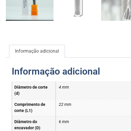
Informação adicional
Informação adicional
Diâmetro de corte
4 mm
(d)
Comprimento de
22 mm
corte (L1)
Diâmetro do
6 mm
encavador (D)