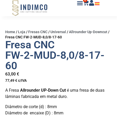
0
Home
/
Loja
/
Fresas CNC
/
Universal
/
Allrounder Up-Downcut
/
Fresa CNC FW-2-MUD-8,0/8-17-60
Fresa CNC
FW-2-MUD-8,0/8-17-
60
63,00
€
77,49
€
c/IVA
A Fresa
Allrounder UP-Down Cut
é uma fresa de duas
lâminas fabricada em metal duro.
Diâmetro de corte (d) : 8mm
Diâmetro de encaixe (D) : 8mm