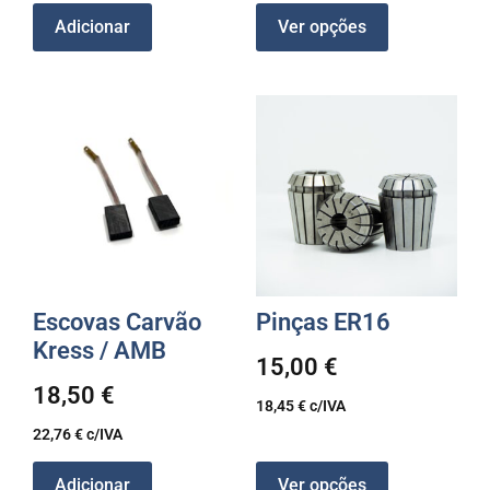
Adicionar
Ver opções
Escovas Carvão
Pinças ER16
Kress / AMB
15,00
€
18,50
€
18,45
€
c/IVA
22,76
€
c/IVA
Adicionar
Ver opções