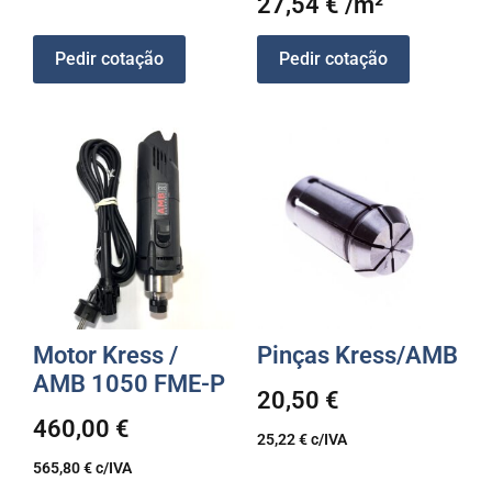
27,54
€
/m²
Pedir cotação
Pedir cotação
Motor Kress /
Pinças Kress/AMB
AMB 1050 FME-P
20,50
€
460,00
€
25,22
€
c/IVA
565,80
€
c/IVA