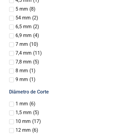
4,5 mm
(
1
)
5 mm
(
8
)
54 mm
(
2
)
6,5 mm
(
2
)
6,9 mm
(
4
)
7 mm
(
10
)
7,4 mm
(
11
)
7,8 mm
(
5
)
8 mm
(
1
)
9 mm
(
1
)
Diâmetro de Corte
1 mm
(
6
)
1,5 mm
(
5
)
10 mm
(
17
)
12 mm
(
6
)