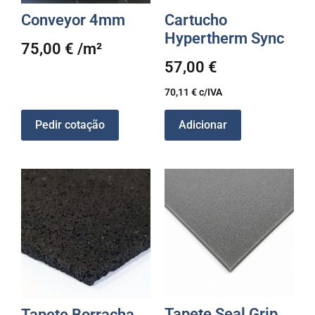
Conveyor 4mm
Cartucho
Hypertherm Sync
75,00
€
/m²
57,00
€
70,11
€
c/IVA
Pedir cotação
Adicionar
Tapete Seal Grip
Tapete Borracha