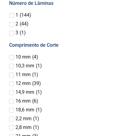
Número de Lâminas
1
(
144
)
2
(
44
)
3
(
1
)
Comprimento de Corte
10 mm
(
4
)
10,3 mm
(
1
)
11 mm
(
1
)
12 mm
(
39
)
14,9 mm
(
1
)
16 mm
(
6
)
18,6 mm
(
1
)
2,2 mm
(
1
)
2,8 mm
(
1
)