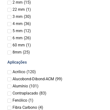
2 mm
(
15
)
22 mm
(
1
)
3 mm
(
30
)
4 mm
(
36
)
5 mm
(
12
)
6 mm
(
26
)
60 mm
(
1
)
8mm
(
25
)
Aplicações
Acrílico
(
120
)
Alucobond-Dibond-ACM
(
99
)
Alumínio
(
101
)
Contraplacado
(
83
)
Fenólico
(
1
)
Fibra Carbono
(
4
)