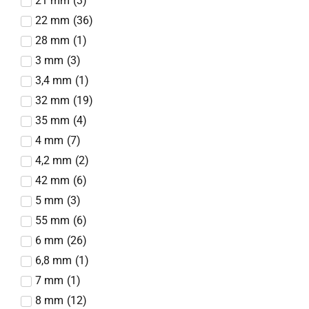
21 mm
(
3
)
22 mm
(
36
)
28 mm
(
1
)
3 mm
(
3
)
3,4 mm
(
1
)
32 mm
(
19
)
35 mm
(
4
)
4 mm
(
7
)
4,2 mm
(
2
)
42 mm
(
6
)
5 mm
(
3
)
55 mm
(
6
)
6 mm
(
26
)
6,8 mm
(
1
)
7 mm
(
1
)
8 mm
(
12
)